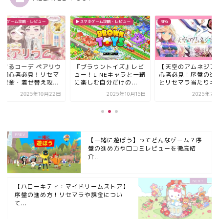
スマホゲーム攻略・レビュー
RPG
▶︎スマホゲーム攻略・レビュー
ブラウントイズ』レビ
【天空のアムネジア】 初
【恋するコーデ ペア
ー！LINEキャラと一緒
心者必見！序盤の進め方
ム】初心者必見！リ
しむ自分だけの...
とリセマラ当たりキャ...
ラ・課金・着せ替え攻.
2025年10月15日
2025年7月22日
2025年10
【一緒に遊ぼう】ってどんなゲーム？序
盤の進め方や口コミレビューを徹底紹
介...
【ハローキティ：マイドリームストア】
序盤の進め方！リセマラや課金につい
て...