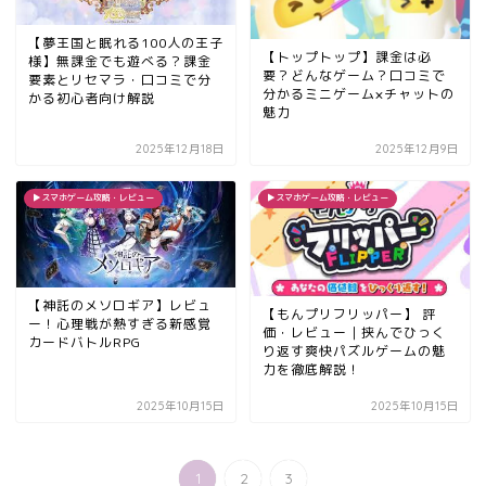
【夢王国と眠れる100人の王子
【トップトップ】課金は必
様】無課金でも遊べる？課金
要？どんなゲーム？口コミで
要素とリセマラ・口コミで分
分かるミニゲーム×チャットの
かる初心者向け解説
魅力
2025年12月18日
2025年12月9日
▶︎スマホゲーム攻略・レビュー
▶︎スマホゲーム攻略・レビュー
【神託のメソロギア】レビュ
【もんプリフリッパー】 評
ー！心理戦が熱すぎる新感覚
価・レビュー｜挟んでひっく
カードバトルRPG
り返す爽快パズルゲームの魅
力を徹底解説！
2025年10月15日
2025年10月15日
1
2
3