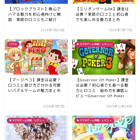
【ブロックブラスト】無心で
【ミリオンゲームDX】課金は
ハマる魅力を初心者向けに解
必要？実際の口コミと初心者
説・実際の口コミもご紹介
でも楽しめる魅力まとめ
2026年1月24日
2026年1月17日
パズル
▶︎スマホゲーム攻略・レビュー
【マージペコ】課金は必要？
【Governor Of Poker】課金
口コミと遊び方で分かる可愛
は必要？初心者でも遊べる魅
いパズルゲームの魅力まとめ
力と口コミ・始め方を徹底レ
ビューGovernor Of Poker
2026年1月7日
2025年12月26日
▶︎スマホゲーム攻略・レビュー
▶︎スマホゲーム攻略・レビュー