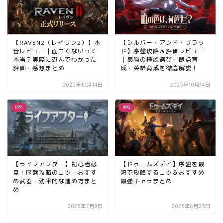
【RAVEN2（レイヴン2）】本
【シルバー・アンド・ブラッ
音レビュー｜面白くないって
ド】序盤攻略＆評価レビュー
本当？実際に遊んでわかった
｜最強の種族選び・拠点育
評価・感想まとめ
成・英雄育成を徹底解説！
2025年10月14日
2025年10月14日
RPG
RPG
【ライフアフター】初心者必
【ドゥームズデイ】序盤を最
見！序盤攻略のコツ・おすす
短で攻略するコツ＆おすすめ
め武器・効率的な進め方まと
最強キャラまとめ
め
2025年7月9日
2025年6月23日