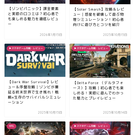
【ゾンビパニック】課金要素
【Solar Smash】攻略＆レビ
と実際の口コミは？初心者で
ュー｜惑星を破壊して遊ぶ物
も楽しめる魅力を徹底レビュ
理シミュレーション！初心者
ー
向けに遊び方とコツを紹介
2026年1月15日
2025年10月15日
▶︎スマホゲーム攻略・レビュー
▶︎スマホゲーム攻略・レビュー
【Dark War Survival】レビ
【Delta Force （デルタフォ
ュー＆序盤攻略｜ゾンビが蔓
ース）】攻略｜初心者でも楽
延る終末世界で生き残れ！戦
しめる！実際に遊んでわかっ
略×生存のサバイバルシミュレ
た魅力とプレイレビュー
ーション
2025年10月15日
2025年10月14日
RPG
▶︎スマホゲーム攻略・レビュー