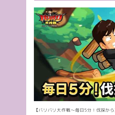
【バリバリ大作戦～毎日5分！伐採か