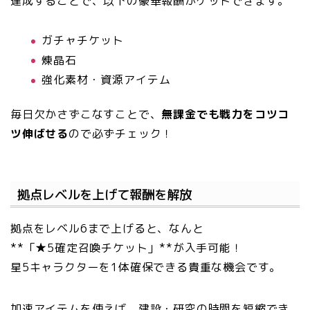
達成することで、以下の豪華報酬がゲットできます。
ガチャチケット
煉晶石
強化素材・資源アイテム
毎日欠かさずこなすことで、
無課金でも戦力をコツコ
ツ伸ばせる
ので必ずチェック！
拠点レベルを上げて報酬を解放
拠点をレベル6まで上げると、なんと
**「★5確定召喚チケット」**が入手可能！
星5キャラクターを1体確保できる貴重な機会です。
加速アイテムを使えば、建設・研究の時間を短縮でき