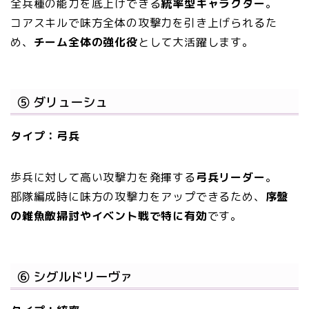
全兵種の能力を底上げできる
統率型キャラクター
。
コアスキルで味方全体の攻撃力を引き上げられるた
め、
チーム全体の強化役
として大活躍します。
⑤ ダリューシュ
タイプ：弓兵
歩兵に対して高い攻撃力を発揮する
弓兵リーダー
。
部隊編成時に味方の攻撃力をアップできるため、
序盤
の雑魚敵掃討やイベント戦で特に有効
です。
⑥ シグルドリーヴァ