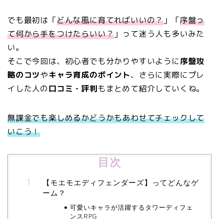
でも最初は「
どんな風に育てればいいの？
」「
序盤っ
て何から手をつけたらいい？
」って迷う人も多いみた
い。
そこで今回は、初心者でも分かりやすいように
序盤攻
略のコツ
や
キャラ育成のポイント
、さらに実際にプレ
イした人の
口コミ・評判
もまとめて紹介していくね。
無課金でも楽しめるかどうかもあわせてチェックして
いこう！
目次
【モエモエディフェンダーズ】ってどんなゲ
ーム？
可愛いキャラが活躍するタワーディフェ
ンスRPG