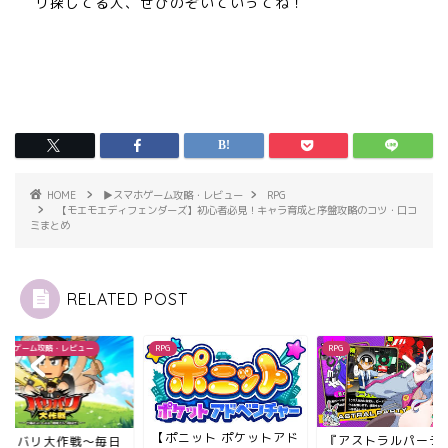
リ探してる人、ぜひのぞいていってね！
HOME
▶︎スマホゲーム攻略・レビュー
RPG
【モエモエディフェンダーズ】初心者必見！キャラ育成と序盤攻略のコツ・口コ
ミまとめ
RELATED POST
RPG
▶︎スマホゲーム攻略・レビュー
ポニット ポケットアド
『アストラルパーティ
【バリバリ大作戦～