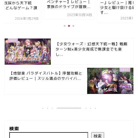
ンチャー】レビュー｜
ー』レビュー｜推しの美
5分！伐採から天下
族のドライブが冒険...
少女と駆け抜ける新感覚
一】はどんなゲーム
す...
金...
2025年10月14日
2025年10月15日
2026年1
【少女ウォーズ：幻想天下統一戦】戦略
ターン制×美少女育成で無課金でも楽
し...
【地獄楽 パラダイスバトル】序盤攻略と
評価レビュー｜スリル満点のサバイバ...
検索
検索